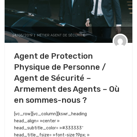
24/05/2019
MÉTIER AGENT DE SÉCURITÉ
Agent de Protection
Physique de Personne /
Agent de Sécurité –
Armement des Agents – Où
en sommes-nous ?
[vc_row][vc_column][kswr_heading
head_align= »center »
head_subtitle_color= »#333333″
head_title_fsize= »font-size:19px; »