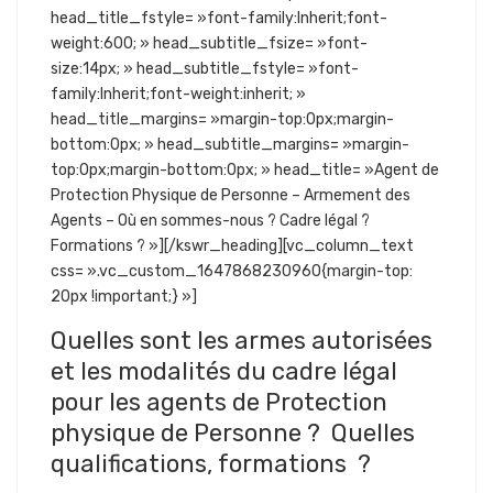
head_title_fstyle= »font-family:Inherit;font-
weight:600; » head_subtitle_fsize= »font-
size:14px; » head_subtitle_fstyle= »font-
family:Inherit;font-weight:inherit; »
head_title_margins= »margin-top:0px;margin-
bottom:0px; » head_subtitle_margins= »margin-
top:0px;margin-bottom:0px; » head_title= »Agent de
Protection Physique de Personne – Armement des
Agents – Où en sommes-nous ? Cadre légal ?
Formations ? »][/kswr_heading][vc_column_text
css= ».vc_custom_1647868230960{margin-top:
20px !important;} »]
Quelles sont les armes autorisées
et les modalités du cadre légal
pour les agents de Protection
physique de Personne ? Quelles
qualifications, formations ?